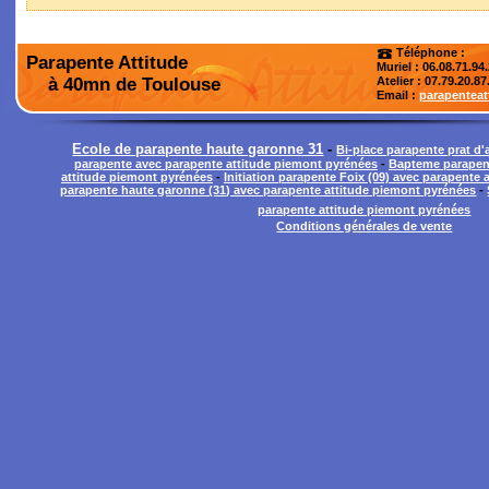
Téléphone :
Parapente Attitude
Muriel : 06.08.71.94
à 40mn de Toulouse
Atelier
: 07.79.20.87
Email :
parapentea
Ecole de parapente haute garonne 31
-
Bi-place parapente prat d'
parapente avec parapente attitude piemont pyrénées
-
Bapteme parapent
attitude piemont pyrénées
-
Initiation parapente Foix (09) avec parapente
parapente haute garonne (31) avec parapente attitude piemont pyrénées
-
parapente attitude piemont pyrénées
Conditions générales de vente