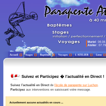
Muriel
: 06.08
Atelier
: 07.79
Accueil
Stages
Baptêmes
Voyages
L'ATELIER
Liens
Suivez et Participez � l'actualité en Direct !
Suivez l'actualité en Direct
de
l'école de parapente sur Luchon
.
Participez
aux interventions en saisissant votre message.
Actuellement aucune actualités en cours ...